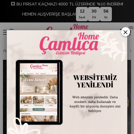
💥 BU FIRSAT KAÇMAZ! 4000 TL ÜZERİNDE %10 İNDİRİM!
12
30
56
HEMEN ALIŞVERİŞE BAŞLA!
Saat
Dk
Sn
0
×
Anasayfa
DEKORASYON
Ev Aksesuarları
Dekoratif Obje ve Biblo