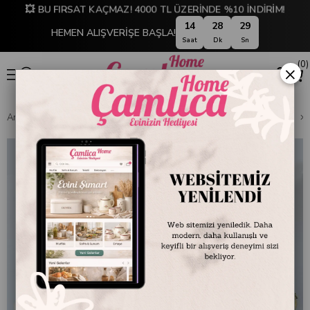
💥 BU FIRSAT KAÇMAZ! 4000 TL ÜZERİNDE %10 İNDİRİM!
14
28
28
HEMEN ALIŞVERİŞE BAŞLA!
Saat
Dk
Sn
0
×
Anasayfa
DEKORASYON
Ev Aksesuarları
Dekoratif Obje ve Biblo