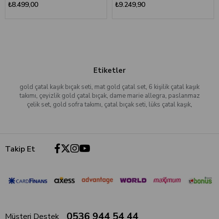
₺8.499,00
₺9.249,90
Etiketler
gold çatal kaşık bıçak seti
,
mat gold çatal set
,
6 kişilik çatal kaşık
takımı
,
çeyizlik gold çatal bıçak
,
dame marie allegra
,
paslanmaz
çelik set
,
gold sofra takımı
,
çatal bıçak seti
,
lüks çatal kaşık
,
Takip Et
0536 944 54 44
Müşteri Destek