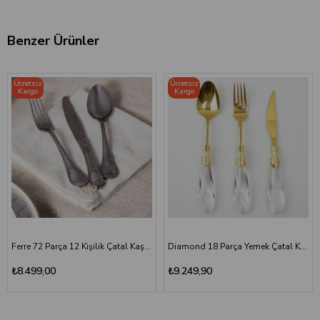
Benzer Ürünler
Ücretsiz
Ücretsiz
Kargo
Kargo
Ferre 72 Parça 12 Kişilik Çatal Kaşık Bıçak Seti
Diamond 18 Parça Yemek Çatal Kaşık Bıçak Seti | Altın Titanyum
₺8.499,00
₺9.249,90