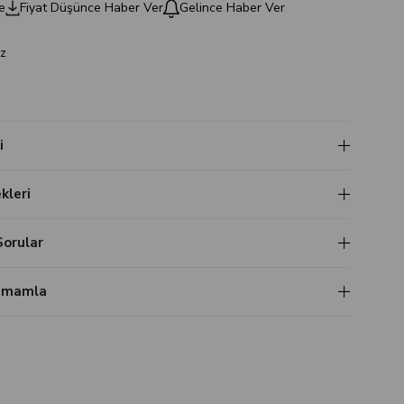
e
Fiyat Düşünce Haber Ver
Gelince Haber Ver
z
i
leri
Sorular
Tamamla