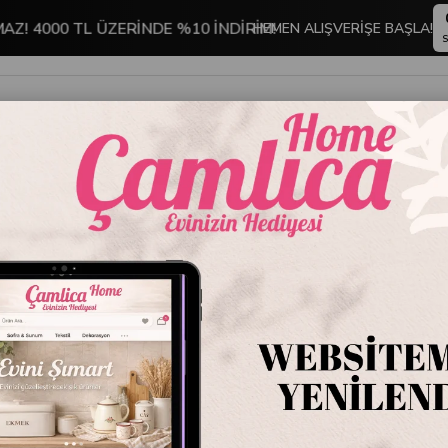
MAZ! 4000 TL ÜZERİNDE %10 İNDİRİM!
HEMEN ALIŞVERİŞE BAŞLA!
S
İNDİRİMLİ ÜRÜNLER
DEKORASYON
TABLO KOLEKSİYONU
Çocuklu
Stok Kodu
ZBL2
Marka
:
Mondeco
Çocuklu Aile Melek