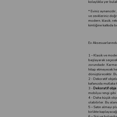
kolaylıkla yer bulab
* Eviniz aynanızdır, 
ve zevkleriniz doğ
modern, klasik, retr
kimliğine katkıda bu
Ev Aksesuarlarında
1 – Klasik ve mode
başlayarak seçecek
zorundadır. Karmaş
hitap etmeyecek he
dönüştürecektir. Bu
2 - Dekoratif objel
kafanızda mutlaka t
3 -
Dekoratif obje
mobilya rengi gibi
4 - Daha küçük obj
olabilirler. Bu ala
5 – Satın almayı pl
birlikte kaplayacağ
6 – Sizi ve bulundu