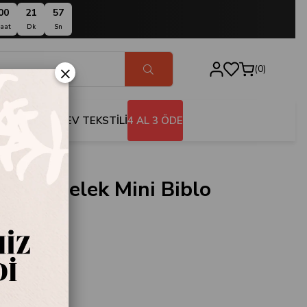
00
21
56
aat
Dk
Sn
×
0
BANYO
EV TEKSTİLİ
4 AL 3 ÖDE
 Aile Melek Mini Biblo
69
r
 Mini Biblo