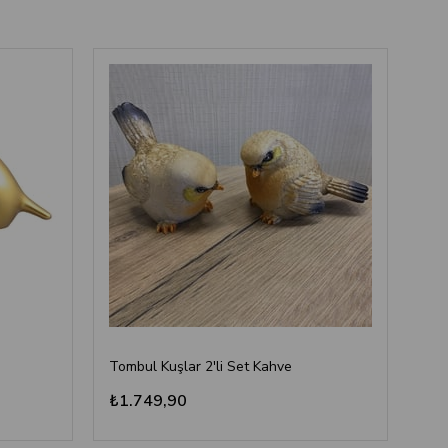
Tombul Kuşlar 2'li Set Kahve
Tom
₺1.749,90
₺1