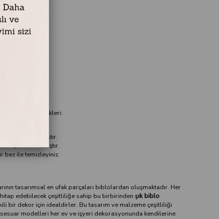
r
Mini Biblo Özellikleri:
yesterden yapılmıştır.
ilik boya kullanılmıştır.
r bez ile temizleyiniz.
rının tasarımsal en ufak parçaları biblolardan oluşmaktadır. Her
itap edebilecek çeşitliliğe sahip bu birbirinden
şık biblo
kili bir dekor için idealdirler. Bu tasarım ve malzeme çeşitliliği
sesuar modelleri her ev ve işyeri dekorasyonunda kendilerine