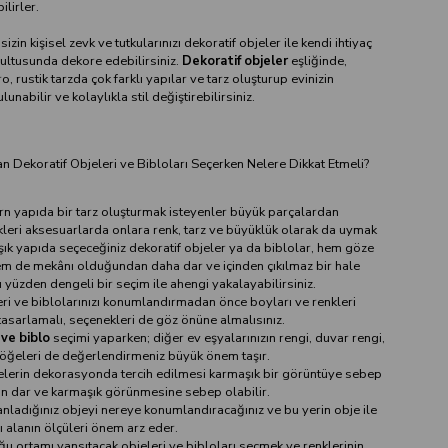
ilirler.
sizin kişisel zevk ve tutkularınızı dekoratif objeler ile kendi ihtiyaç
rultusunda dekore edebilirsiniz.
Dekoratif objeler
eşliğinde,
o, rustik tarzda çok farklı yapılar ve tarz oluşturup evinizin
lunabilir ve kolaylıkla stil değiştirebilirsiniz.
n Dekoratif Objeleri ve Bibloları Seçerken Nelere Dikkat Etmeli?
rn yapıda bir tarz oluşturmak isteyenler büyük parçalardan
leri aksesuarlarda onlara renk, tarz ve büyüklük olarak da uymak
ık yapıda seçeceğiniz dekoratif objeler ya da biblolar, hem göze
m de mekânı olduğundan daha dar ve içinden çıkılmaz bir hale
 yüzden dengeli bir seçim ile ahengi yakalayabilirsiniz.
eri ve biblolarınızı konumlandırmadan önce boyları ve renkleri
asarlamalı, seçenekleri de göz önüne almalısınız.
 ve biblo
seçimi yaparken; diğer ev eşyalarınızın rengi, duvar rengi,
 öğeleri de değerlendirmeniz büyük önem taşır.
elerin dekorasyonda tercih edilmesi karmaşık bir görüntüye sebep
nın dar ve karmaşık görünmesine sebep olabilir.
anladığınız objeyi nereye konumlandıracağınız ve bu yerin obje ile
ı alanın ölçüleri önem arz eder.
ğu ortamı yansıtacak objeleri ve bibloları seçmek ve renklerinin