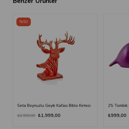
Benzer Ürünler
%50
Seta Boynuzlu Geyik Kafası Biblo Kırmızı
2'li Tombik
₺1.999,00
₺999,00
₺3.999,00