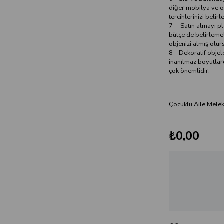
diğer mobilya ve o
tercihlerinizi belirl
7 – Satın almayı pla
bütçe de belirlemel
objenizi almış olur
8 – Dekoratif objel
inanılmaz boyutlar
çok önemlidir.
Çocuklu Aile Melek 
₺0,00