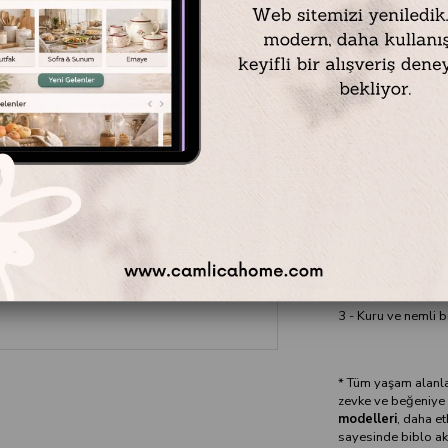
Materyal: Polyeste
Renk: Krem
Ölçü:
En: 4 cm
Boy: 9 cm
Yükseklik: 12 cm
Çocuklu Aile Melek 
1- Birinci sınıf pol
2 - Birinci sınıf akr
3 - Kuru ve nemli bi
* Tüm yaşam alanla
zevke ve beğeniye h
modelleri
, daha et
sayesinde biblo ak