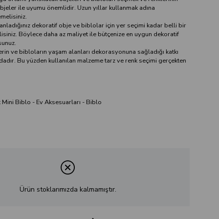
bjeler ile uyumu önemlidir. Uzun yıllar kullanmak adına
emelisiniz.
nladığınız dekoratif obje ve biblolar için yer seçimi kadar belli bir
isiniz. Böylece daha az maliyet ile bütçenize en uygun dekoratif
sunuz.
erin ve bibloların yaşam alanları dekorasyonuna sağladığı katkı
dadır. Bu yüzden kullanılan malzeme tarz ve renk seçimi gerçekten
Mini Biblo - Ev Aksesuarları - Biblo
Ürün stoklarımızda kalmamıştır.