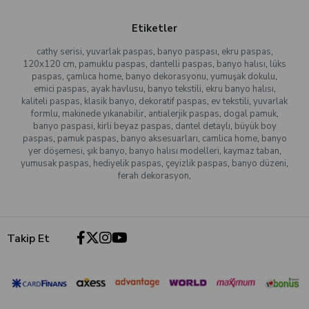
Etiketler
cathy serisi
,
yuvarlak paspas
,
banyo paspası
,
ekru paspas
,
120x120 cm
,
pamuklu paspas
,
dantelli paspas
,
banyo halısı
,
lüks
paspas
,
çamlıca home
,
banyo dekorasyonu
,
yumuşak dokulu
,
emici paspas
,
ayak havlusu
,
banyo tekstili
,
ekru banyo halısı
,
kaliteli paspas
,
klasik banyo
,
dekoratif paspas
,
ev tekstili
,
yuvarlak
formlu
,
makinede yıkanabilir
,
antialerjik paspas
,
dogal pamuk
,
banyo paspasi
,
kirli beyaz paspas
,
dantel detaylı
,
büyük boy
paspas
,
pamuk paspas
,
banyo aksesuarları
,
camlica home
,
banyo
yer döşemesi
,
şık banyo
,
banyo halısı modelleri
,
kaymaz taban
,
yumusak paspas
,
hediyelik paspas
,
çeyizlik paspas
,
banyo düzeni
,
ferah dekorasyon
,
Takip Et