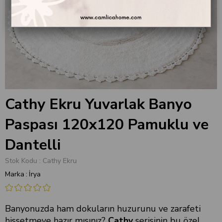
Cathy Ekru Yuvarlak Banyo
Paspası 120x120 Pamuklu ve
Dantelli
Stok Kodu
Cathy Ekru
Marka
:
İrya
Banyonuzda ham dokuların huzurunu ve zarafeti
hissetmeye hazır mısınız?
Cathy
serisinin bu özel