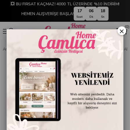
💥 BU FIRSAT KAÇMAZ! 4000 TL ÜZERİNDE %10 İNDİRİM!
17
06
17
HEMEN ALIŞVERİŞE BAŞLA!
Saat
Dk
Sn
0
×
Anasayfa
SOFRA & MUTFAK
PİŞİRME GEREÇLERİ
TAVA VE SAHAN