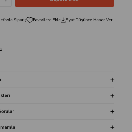
efonla Sipariş
Favorilere Ekle
Fiyat Düşünce Haber Ver
a
z
i
leri
Sorular
Tamamla