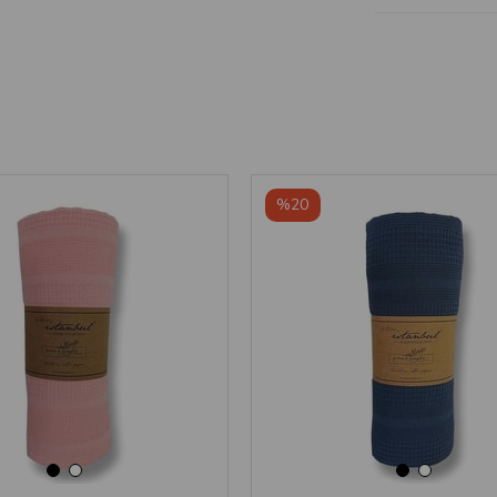
‹
›
‹
›
%20