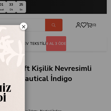
01
33
24
aat
Dk
Sn
×
0
BANYO
EV TEKSTİLİ
4 AL 3 ÖDE
ine Çift Kişilik Nevresimli
kımı - Nautical İndigo
93271
r İstanbul
ilik Nevresimli Pike Takımı - Nautical İndigo