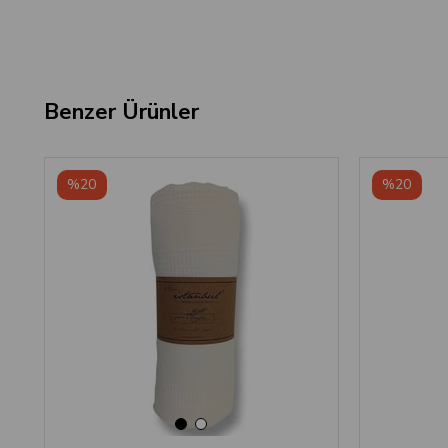
Benzer Ürünler
‹
›
%20
%20