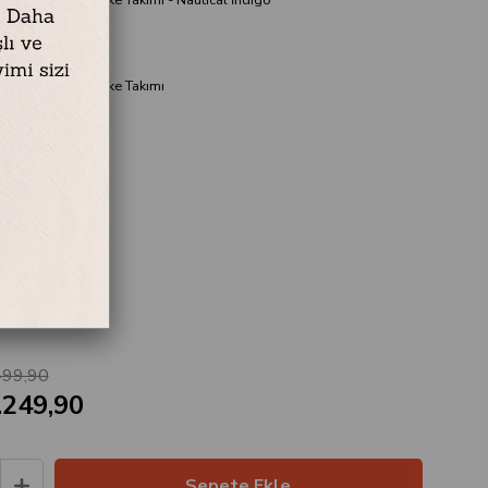
şilik Nevresimli Pike Takımı
0x240 cm
 / 200x220 cm
 240x260 cm
fı / 50x70 cm
fı / 50x70 cm
go
499,90
.249,90