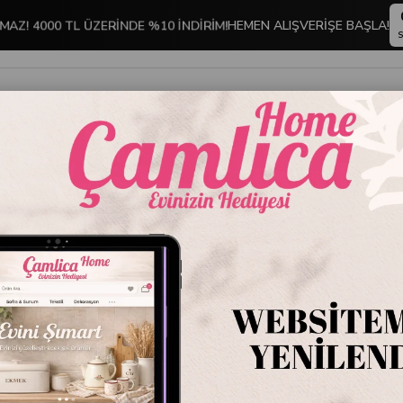
MAZ! 4000 TL ÜZERİNDE %10 İNDİRİM!
HEMEN ALIŞVERİŞE BAŞLA!
S
İNDİRİMLİ ÜRÜNLER
DEKORASYON
TABLO KOLEKSİYONU
kımı - Nautical İndigo
Blue Mar
Pike Ta
Stok Kodu
OST
Marka
:
İyi Gecele
Blue Marine Çift Kiş