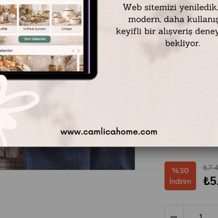
Blue Marine Çift Ki
1 Adet - Pike / 22
1 Adet - Nevresim
1 Adet - Çarşaf /
2 Adet - Yastık kılı
2 Adet - Yastık kılı
%100 Pamuk
Renk: Nautical İndi
Beden Çift Kişilik
₺7.
%
30
₺5
İndirim