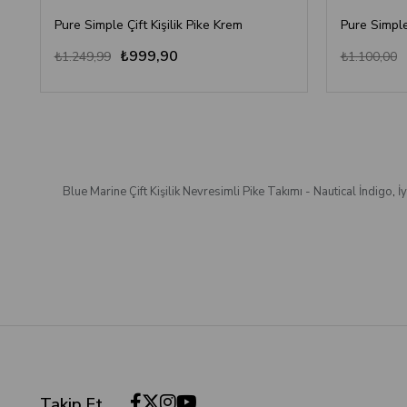
Pure Simple Çift Kişilik Pike Krem
Pure Simple
₺999,90
₺1.249,99
₺1.100,00
Blue Marine Çift Kişilik Nevresimli Pike Takımı - Nautical İndigo
,
İ
Takip Et