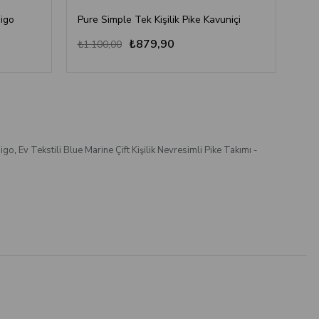
digo
Pure Simple Tek Kişilik Pike Kavuniçi
Pur
₺879,90
₺1.100,00
₺1.
digo
,
Ev Tekstili Blue Marine Çift Kişilik Nevresimli Pike Takımı -