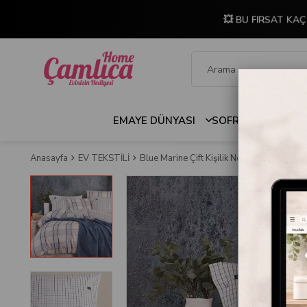
💥 BU FIRSAT KAÇ
EMAYE DÜNYASI
SOFRA & MUTFAK
Anasayfa
EV TEKSTİLİ
Blue Marine Çift Kişilik Nevresimli Pike Ta