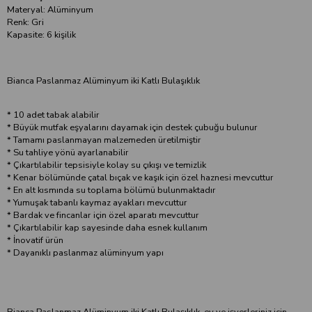
Materyal: Alüminyum
Renk: Gri
Kapasite: 6 kişilik
Bianca Paslanmaz Alüminyum iki Katlı Bulaşıklık
* 10 adet tabak alabilir
* Büyük mutfak eşyalarını dayamak için destek çubuğu bulunur
* Tamamı paslanmayan malzemeden üretilmiştir
* Su tahliye yönü ayarlanabilir
* Çıkartılabilir tepsisiyle kolay su çıkışı ve temizlik
* Kenar bölümünde çatal bıçak ve kaşık için özel haznesi mevcuttur
* En alt kısmında su toplama bölümü bulunmaktadır
* Yumuşak tabanlı kaymaz ayakları mevcuttur
* Bardak ve fincanlar için özel aparatı mevcuttur
* Çıkartılabilir kap sayesinde daha esnek kullanım
* İnovatif ürün
* Dayanıklı paslanmaz alüminyum yapı
Bianca Paslanmaz Alüminyum iki Katlı Bulaşıklık, ev ve işyerleriniz için