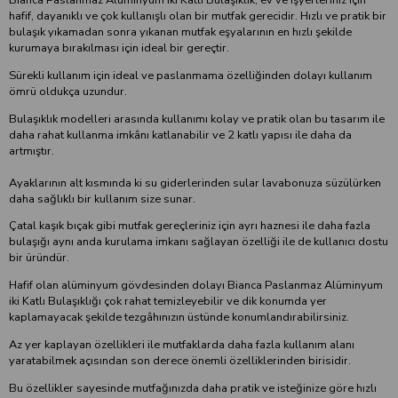
hafif, dayanıklı ve çok kullanışlı olan bir mutfak gerecidir. Hızlı ve pratik bir
bulaşık yıkamadan sonra yıkanan mutfak eşyalarının en hızlı şekilde
kurumaya bırakılması için ideal bir gereçtir.
Sürekli kullanım için ideal ve paslanmama özelliğinden dolayı kullanım
ömrü oldukça uzundur.
Bulaşıklık modelleri arasında kullanımı kolay ve pratik olan bu tasarım ile
daha rahat kullanma imkânı katlanabilir ve 2 katlı yapısı ile daha da
artmıştır.
Ayaklarının alt kısmında ki su giderlerinden sular lavabonuza süzülürken
daha sağlıklı bir kullanım size sunar.
Çatal kaşık bıçak gibi mutfak gereçleriniz için ayrı haznesi ile daha fazla
bulaşığı aynı anda kurulama imkanı sağlayan özelliği ile de kullanıcı dostu
bir üründür.
Hafif olan alüminyum gövdesinden dolayı Bianca Paslanmaz Alüminyum
iki Katlı Bulaşıklığı çok rahat temizleyebilir ve dik konumda yer
kaplamayacak şekilde tezgâhınızın üstünde konumlandırabilirsiniz.
Az yer kaplayan özellikleri ile mutfaklarda daha fazla kullanım alanı
yaratabilmek açısından son derece önemli özelliklerinden birisidir.
Bu özellikler sayesinde mutfağınızda daha pratik ve isteğinize göre hızlı