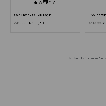
Oxo Plastik Oluklu Kaşık
Oxo Plastik
₺331,20
₺
₺414,00
₺414,00
Bambu 8 Parça Servis Seti 