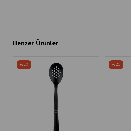
Benzer Ürünler
‹
›
%20
%20