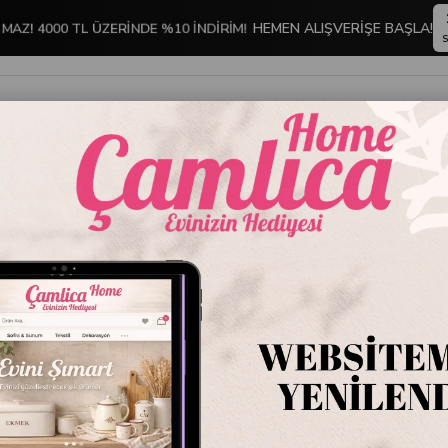
MAZ! 4000 TL ÜZERİNDE %10 İNDİRİM!
HEMEN ALIŞVERİŞE BAŞLA!
S
İNDİRİMLİ ÜRÜNLER
DEKORASYON
TABLO KOLEKSİYONU
Bambu 8 Parça Servis Seti Antik
Bambu 8
Stok Kodu
KOS
Marka
:
Çamlıca 
Bambu 8 Parça 