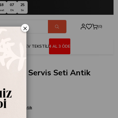
18
07
24
aat
Dk
Sn
×
0
BANYO
EV TEKSTİLİ
4 AL 3 ÖDE
 Parça Servis Seti Antik
001O
Home
Servis Seti Antik