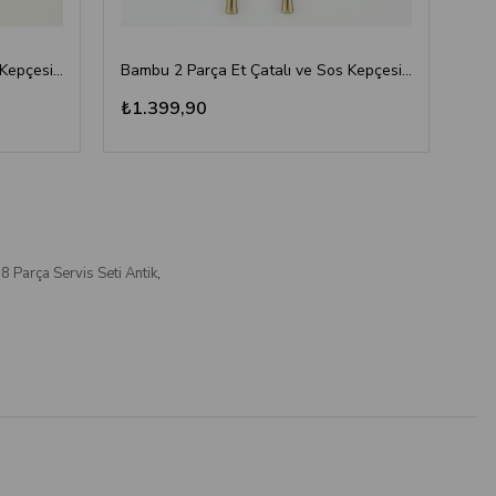
Bambu 2 Parça Et Çatalı ve Sos Kepçesi Seti Altın
Bambu 2 Parça Et Çatalı ve Sos Kepçesi Seti Antik Titanyum
₺1.399,90
₺1
 Parça Servis Seti Antik
,