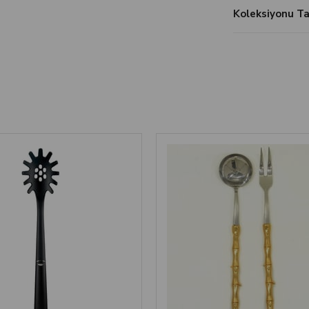
Koleksiyonu 
‹
›