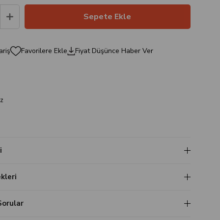
ariş
Favorilere Ekle
Fiyat Düşünce Haber Ver
a
z
i
leri
Sorular