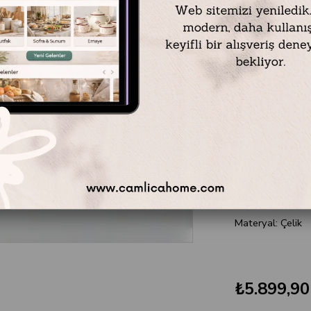
1 Adet Kevgir Ka
1 Adet Servis Ka
1 Adet Spatula 
1 Adet Pasta Bı
1 Adet Et Çatalı
1 Adet Sos Kepç
1 Adet Kepçe – 
1 Adet Pilav Ser
Renk: Antik
Materyal: Çelik
₺5.899,90