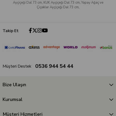
Ayçiçeği Dal 73 cm
,
KUK Ayçiçeği Dal 73 cm
,
Yapay Ağaç ve
Çiçekler Ayçiçeği Dal 73 cm
,
Takip Et
0536 944 54 44
Müşteri Destek
Bize Ulaşın
Kurumsal
Müşteri Hizmetleri