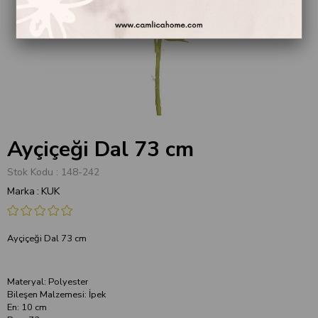
Ayçiçeği Dal 73 cm
Stok Kodu
148-242
Marka
:
KUK
Ayçiçeği Dal 73 cm
Materyal: Polyester
Bileşen Malzemesi: İpek
En: 10 cm