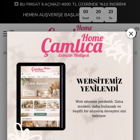
💥 BU FIRSAT KAÇMAZ! 4000 TL ÜZERİNDE %10 İNDİRİM!
03
20
22
HEMEN ALIŞVERİŞE BAŞLA!
Saat
Dk
Sn
0
×
Anasayfa
DEKORASYON
Saat
Duvar Saatleri
Auris Duvar Saati Gri