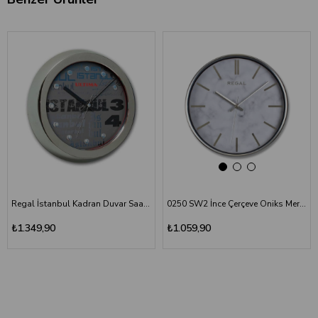
‹
›
Regal İstanbul Kadran Duvar Saati 0081 SB34
0250 SW2 İnce Çerçeve Oniks Mermer Desen Duvar Saati
₺1.349,90
₺1.059,90