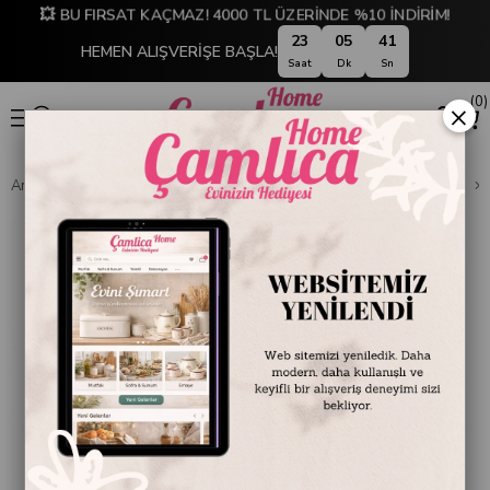
💥 BU FIRSAT KAÇMAZ! 4000 TL ÜZERİNDE %10 İNDİRİM!
23
05
41
HEMEN ALIŞVERİŞE BAŞLA!
Saat
Dk
Sn
0
×
Anasayfa
DEKORASYON
Ev Aksesuarları
Dekoratif Obje ve Biblo