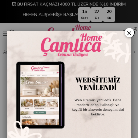
💥 BU FIRSAT KAÇMAZ! 4000 TL ÜZERİNDE %10 İNDİRİM!
15
27
20
HEMEN ALIŞVERİŞE BAŞLA!
Saat
Dk
Sn
0
×
Anasayfa
DEKORASYON
Ev Aksesuarları
Dekoratif Obje ve Biblo