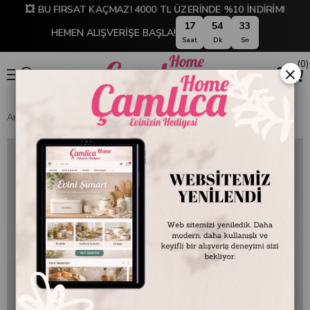
💥 BU FIRSAT KAÇMAZ! 4000 TL ÜZERİNDE %10 İNDİRİM!
17
54
33
HEMEN ALIŞVERİŞE BAŞLA!
Saat
Dk
Sn
0
×
Anasayfa
Antique 34 cm Camlı Şamdan Gold