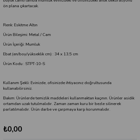
büyük camlı lamba mumluk evinizdeki ve ofisinizdeki antik dekorasyonu
ön plana çıkartacak.
Renk: Eskitme Altın
Ürün Bileşimi: Metal / Cam
Ürün İçeriği: Mumluk
Ebat (en/boy/yükseklik cm) : 34 x 13,5 cm
Ürün Kodu : STPT-10-S
Kullanım Şekli: Evinizde, ofisinizde ihtiyacınız doğrultusunda
kullanabilirsiniz.
Bakım: Ürünlerde temizlik maddeleri kullanmaktan kaçının. Ürünler asidik
ortamdan uzak tutulmalıdır. Zaman zaman kuru bir bezle silinerek
parlatılmalıdır. Ürün darbe ve çarpmaya karşı korunmalıdır.
₺0,00