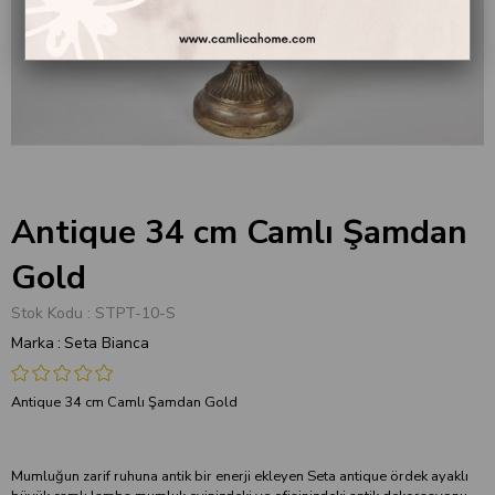
Antique 34 cm Camlı Şamdan
Gold
Stok Kodu
STPT-10-S
Marka
:
Seta Bianca
Antique 34 cm Camlı Şamdan Gold
Mumluğun zarif ruhuna antik bir enerji ekleyen Seta antique ördek ayaklı