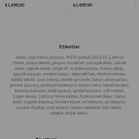
₺1.499,90
₺1.499,90
Etiketler
Allesi
,
yeşil banyo paspası
,
%100 pamuk
,
65x115
,
Çamlıca
Home
,
banyo tekstili
,
paspas modelleri
,
yumuşak doku
,
yüksek
emici
,
yaprak desen
,
doğal lif
,
ev dekorasyonu
,
banyo şıklığı
,
çeyizlik paspas
,
modern banyo
,
dekoratif halı
,
lifestyle ürünler
,
kaliteli tekstil
,
uzun ömürlü
,
estetik görünüm
,
banyo aksesuarları
,
güvenli alışveriş
,
premium koleksiyon
,
banyo halısı
,
tekstil modası
,
konforlu kullanım
,
butik tasarım
,
günlük kullanım
,
soft renkler
,
özgün desen
,
Çamlıca Home kalitesi
,
fonksiyonel dekor
,
banyo
keyfi
,
organik dokunuş
,
modern klasik
,
ev hediyesi
,
şık detaylar
,
paspas fiyatları
,
özel tasarım
,
banyo yenileme
,
lüks tekstil
,
rahatlık
,
doğal dekor.
,