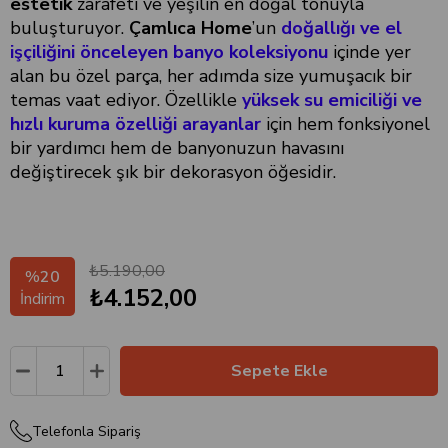
estetik
zarafeti ve yeşilin en doğal tonuyla
buluşturuyor.
Çamlıca Home
’un
doğallığı ve el
işçiliğini önceleyen banyo koleksiyonu
içinde yer
alan bu özel parça, her adımda size yumuşacık bir
temas vaat ediyor. Özellikle
yüksek su emiciliği ve
hızlı kuruma özelliği arayanlar
için hem fonksiyonel
bir yardımcı hem de banyonuzun havasını
değiştirecek şık bir dekorasyon öğesidir.
₺5.190,00
%
20
₺4.152,00
İndirim
Telefonla Sipariş