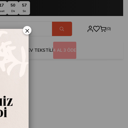
17
50
56
aat
Dk
Sn
×
0
BANYO
EV TEKSTİLİ
4 AL 3 ÖDE