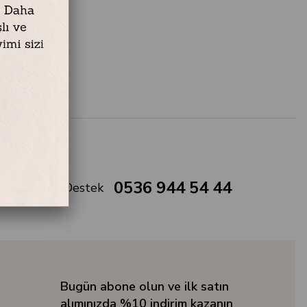
0536 944 54 44
Müşteri Destek
Bugün abone olun ve ilk satın
alımınızda %10 indirim kazanın