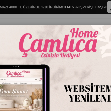
MAZ! 4000 TL ÜZERİNDE %10 İNDİRİM!
HEMEN ALIŞVERİŞE BAŞLA!
S
İNDİRİMLİ ÜRÜNLER
DEKORASYON
TABLO KOLEKSİYONU