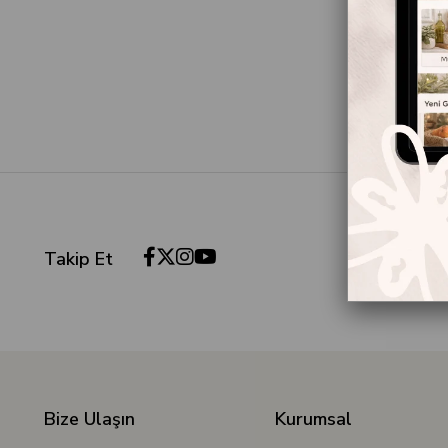
Takip Et
Bize Ulaşın
Kurumsal