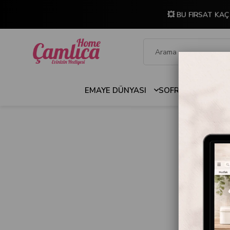
💥 BU FIRSAT KAÇ
EMAYE DÜNYASI
SOFRA & MUTFAK